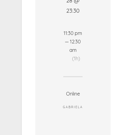
28 @
23:30
11:30 pm
— 12:30
am
(1h)
Online
GABRIELA