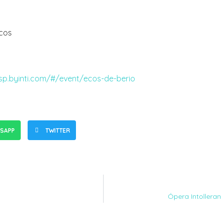
icos
lsp.byinti.com/#/event/ecos-de-berio
SAPP
TWITTER
Ópera Intolleran