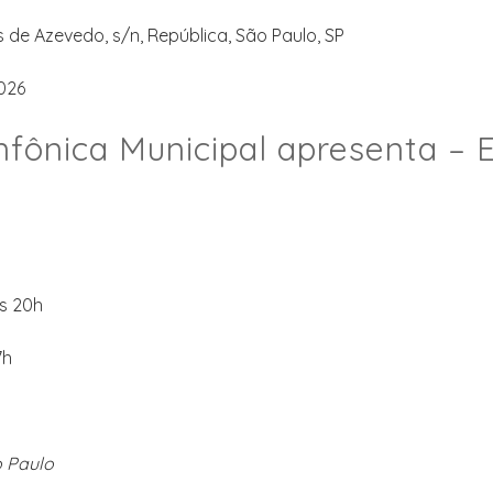
de Azevedo, s/n, República, São Paulo, SP
026
nfônica Municipal apresenta – 
às 20h
7h
o Paulo