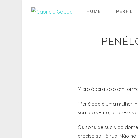
Ir
para
HOME
PERFIL
o
conteúdo
PENÉL
Micro ópera solo em forma
“Penélope é uma mulher in
som do vento, a agressiva 
Os sons de sua vida domés
preciso sair à rua. Não h