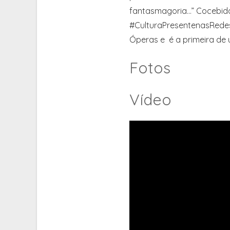
fantasmagoria…” Cocebida
#CulturaPresentenasRede
Óperas e é a primeira de 
Fotos
Vídeo