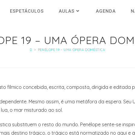
ESPETÁCULOS
AULAS
AGENDA
N
OPE 19 – UMA ÓPERA DOM
>
PENÉLOPE 19 – UMA ÓPERA DOMÉSTICA
to fílmico concebida, escrita, composta, dirigida e editad
dependente. Mesmo assim, é uma metáfora da espera. Seu Ul
lua, o mar misturado ao sol.
tica substituem o resto do mundo. Penélope sente-se inspi
á mais destino trágico, o trágico está normatizado no aqui e