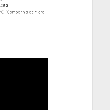
dital
.MO (Companhia de Micro