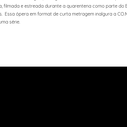
, filmada e estreada durante a quarentena como parte do E
s. Essa ópera em format de curta metragem inalgura a CO
uma série.