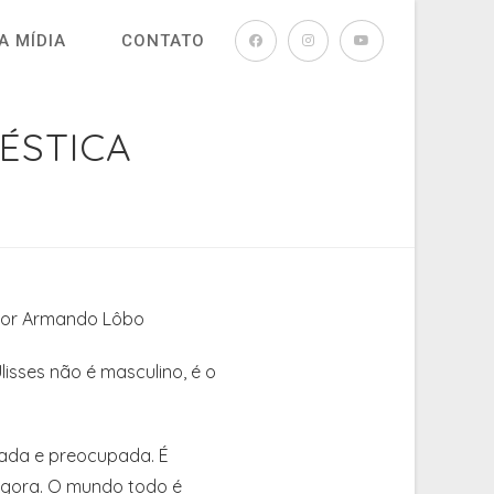
A MÍDIA
CONTATO
ÉSTICA
a por Armando Lôbo
isses não é masculino, é o
rada e preocupada. É
 agora. O mundo todo é